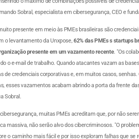
, inserindo o máximo de combinações possíveis de credencia
emando Sobral, especialista em cibersegurança, CEO e fun
muito presente em meio às PMEs brasileiras são credenciais
m o levantamento da Unxpose, 
62% das PMEs s startups br
rganização presente em um vazamento recente
. "Os cola
ndo o e-mail de trabalho. Quando atacantes vazam as bases
tas de credenciais corporativas e, em muitos casos, senhas.
as, esses vazamentos acabam abrindo a porta da frente da
a Sobral.
 cibersegurança, muitas PMEs acreditam que, por não serem
ca massiva, não serão alvo dos cibercriminosos. "O problem
e o caminho mais fácil e por isso exploram falhas que se 