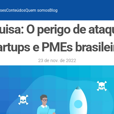
ses
Conteúdos
Quem somos
Blog
isa: O perigo de ataqu
artups e PMEs brasilei
23 de nov. de 2022