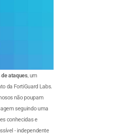
s de ataques
, um 
o da FortiGuard Labs.
inosos não poupam 
s agem seguindo uma 
es conhecidas e 
sível - independente 