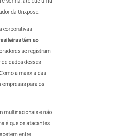
l e senha, até que uma 
dador da Unxpose.
 corporativas 
asileiras têm ao 
boradores se registram 
 de dados desses 
 Como a maioria das 
s empresas para os 
 multinacionais e não 
a é que os atacantes 
repetem entre 