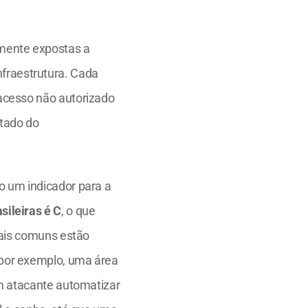
mente expostas a 
nfraestrutura. Cada 
acesso não autorizado 
tado do 
 um indicador para a 
sileiras é C
, o que 
ais comuns estão 
por exemplo, uma área 
m atacante automatizar 