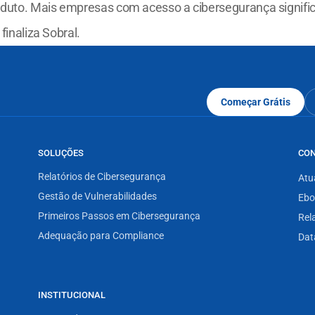
oduto. Mais empresas com acesso a cibersegurança signif
finaliza Sobral.
Começar Grátis
SOLUÇÕES
CO
Relatórios de Cibersegurança
Atu
Gestão de Vulnerabilidades
Ebo
Primeiros Passos em Cibersegurança
Rel
Adequação para Compliance
Dat
INSTITUCIONAL