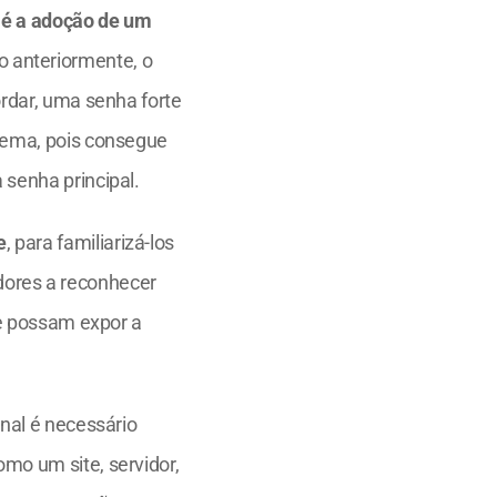
 é a adoção de um 
 anteriormente, o 
rdar, uma senha forte 
lema, pois consegue 
 senha principal. 
e
, para familiarizá-los 
ores a reconhecer 
ue possam expor a 
, afinal é necessário 
omo um site, servidor, 