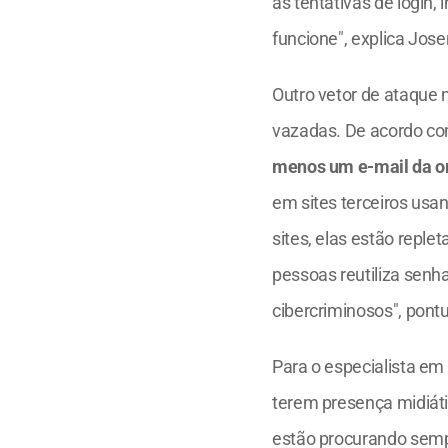
as tentativas de login
funcione", explica Jos
Outro vetor de ataque 
vazadas. De acordo co
menos um e-mail da o
em sites terceiros usa
sites, elas estão reple
pessoas reutiliza senh
cibercriminosos", pontu
Para o especialista em
terem presença midiáti
estão procurando sempr