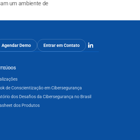
icam um ambiente de 
Agendar Demo
Entrar em Contato
NTEÚDOS
alizações
ok de Conscientização em Cibersegurança
atório dos Desafios da Cibersegurança no Brasil
asheet dos Produtos