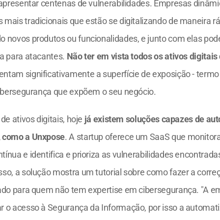
 apresentar centenas de vulnerabilidades. Empresas dinâmi
mais tradicionais que estão se digitalizando de maneira ráp
 novos produtos ou funcionalidades, e junto com elas podem
a para atacantes. 
Não ter em vista todos os ativos digitais
ntam significativamente a superfície de exposição - termo 
cibersegurança que expõem o seu negócio.
e ativos digitais, hoje 
já existem soluções capazes de auto
, como a Unxpose
. A startup oferece um SaaS que monitora o
nua e identifica e prioriza as vulnerabilidades encontradas
so, a solução mostra um tutorial sobre como fazer a corre
sado para quem não tem expertise em cibersegurança. "A e
 o acesso à Segurança da Informação, por isso a automati