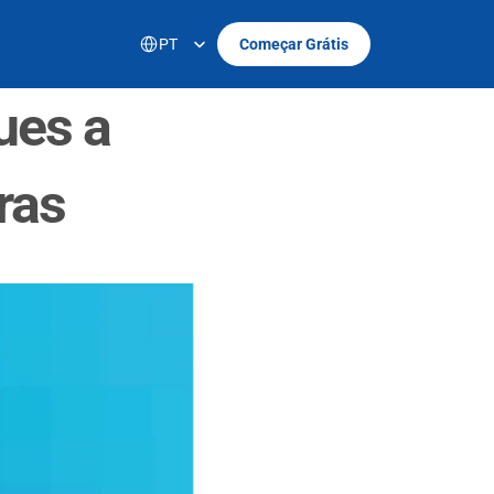
Select Language
PT
Começar Grátis
es a 
ras